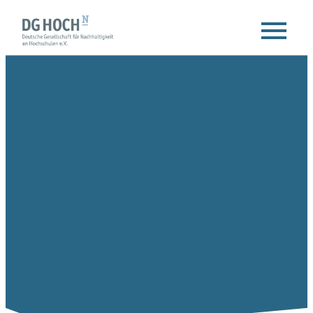
Podcast Folge 15:
KlimaPlanReal –
Klimaneutralität mit
System? Hochschulen
im Wandel