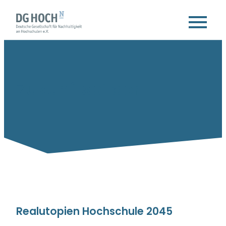
Zum
Inhalt
springen
Zukunftsbilder
Realutopien Hochschule 2045