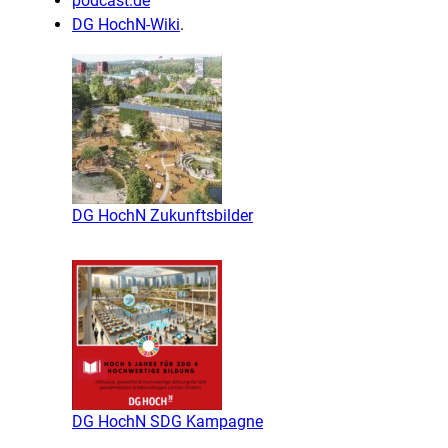
podcast.de
DG HochN-Wiki
.
DG HochN Zukunftsbilder
DG HochN SDG Kampagne