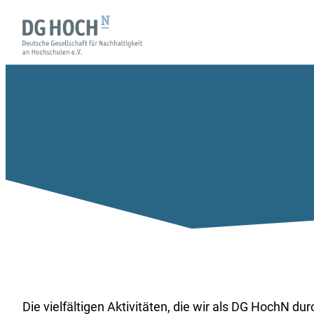
Zum
Inhalt
springen
Angebote
Die vielfältigen Aktivitäten, die wir als DG HochN d