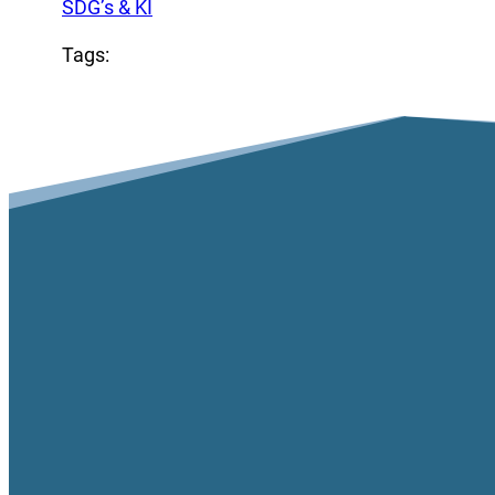
SDG’s & KI
Tags: